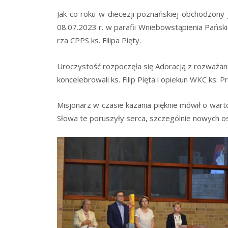
Jak co roku w die­ce­zji poznań­skiej obcho­dzo­n
08.07.2023 r. w para­fii Wnie­bo­wstą­pie­nia Pań­
rza CPPS ks. Fili­pa Pięty.
Uro­czy­stość roz­po­czę­ła się Ado­ra­cją z roz­wa­ża
kon­ce­le­bro­wa­li ks. Filip Pię­ta i opie­kun WKC ks. 
Misjo­narz w cza­sie kaza­nia pięk­nie mówił o war­to­
Sło­wa te poru­szy­ły ser­ca, szcze­gól­nie nowych 