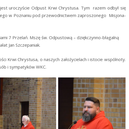
y jest uro­czy­ście Odpust Krwi Chry­stu­sa. Tym razem odbył się
skie­go w Pozna­niu pod prze­wod­nic­twem zapro­szo­ne­go Misjo­na­
­nia­mi 7 Prze­lań. Mszę św. Odpu­sto­wą – dzięk­czyn­no-bła­gal­ną
Pra­łat Jan Szczepaniak.
ści Krwi Chry­stu­sa, o naszych zało­ży­cie­lach i isto­cie wspól­no­ty.
osób i sym­pa­ty­ków WKC.