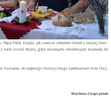
. Fili­pa Pię­tę. Ksiądz, jak zawsze cie­ka­wie mówił o swo­jej obec­
 nami zostać dłu­żej, gdyż obo­wiąz­ki reko­lek­cyj­ne wzy­wa­ły do
Pozna­nia, do pięk­ne­go histo­rycz­ne­go Sank­tu­arium Krwi Chry­
Mar­le­na Czupryniak