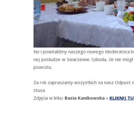
No i powi­ta­li­śmy nasze­go nowe­go Mode­ra­to­ra ks
nej posłu­dze w Swa­rze­wie. Szko­da, że nie mógł z
powrotu.
Za rok zapra­sza­my wszyst­kich na nasz Odpust do 
stu­sa.
Zdję­cia w lin­ku:
Basia Kani­kow­ska
»
KLIKNIJ TU