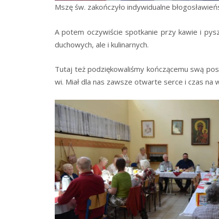
Mszę św. zakoń­czy­ło indy­wi­du­al­ne bło­go­sła­wie
A potem oczy­wi­ście spo­tka­nie przy kawie i pysz­
ducho­wych, ale i kulinarnych.
Tutaj też podzię­ko­wa­li­śmy koń­czą­ce­mu swą posł
wi. Miał dla nas zawsze otwar­te ser­ce i czas na 