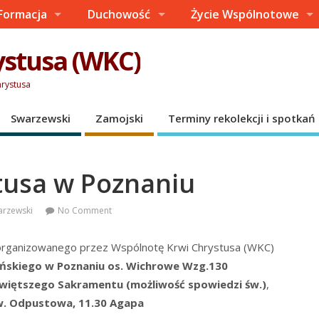
Formacja
Duchowość
Życie Wspólnotowe
ystusa (WKC)
hrystusa
Swarzewski
Zamojski
Terminy rekolekcji i spotkań
tusa w Poznaniu
arzewski
No Comment
rga­ni­zo­wa­ne­go przez Wspól­no­tę Krwi Chry­stu­sa (WKC)
Pań­skie­go w Pozna­niu os. Wichro­we Wzg.130
święt­sze­go Sakra­men­tu (moż­li­wość spo­wie­dzi św.)
,
w. Odpu­sto­wa, 11.30 Aga­pa