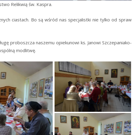
ń­stwo Reli­kwią św. Kaspra.
nych cia­stach. Bo są wśród nas spe­cja­list­ki nie tyl­ko od spraw
u­gę pro­bosz­cza nasze­mu opie­ku­no­wi ks. Jano­wi Szcze­pa­nia­ko­
wspól­ną modlitwę.