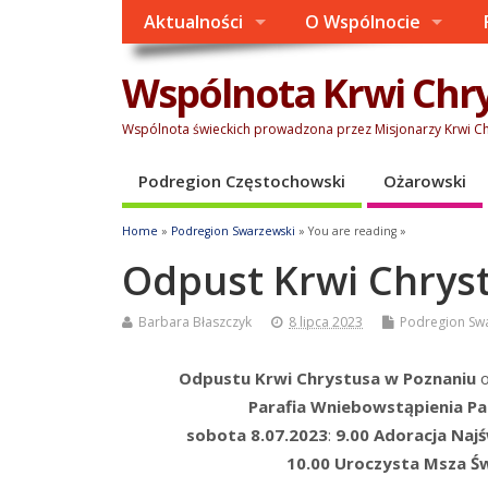
Aktualności
O Wspólnocie
Wspólnota Krwi Chr
Wspólnota świeckich prowadzona przez Misjonarzy Krwi C
Podregion Częstochowski
Ożarowski
Home
»
Podregion Swarzewski
» You are reading »
Odpust Krwi Chrys
Barbara Błaszczyk
8 lipca 2023
Podregion Sw
Odpu­stu Krwi Chry­stu­sa w Pozna­niu
o
Para­fia Wnie­bo­wstą­pie­nia 
sobo­ta 8.07.2023
:
9.00 Ado­ra­cja Naj­
10.00 Uro­czy­sta Msza Ś