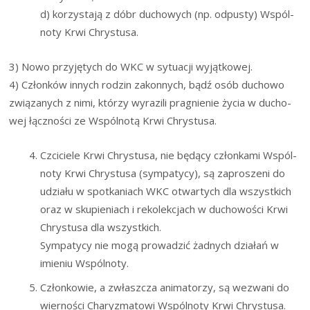
d) korzy­sta­ją z dóbr ducho­wych (np. odpu­sty) Wspól­
no­ty Krwi Chrystusa.
3) Nowo przy­ję­tych do WKC w sytu­acji wyjątkowej.
4) Człon­ków innych rodzin zakon­nych, bądź osób ducho­wo
zwią­za­nych z nimi, któ­rzy wyra­zi­li pra­gnie­nie życia w ducho­
wej łącz­no­ści ze Wspól­no­tą Krwi Chrystusa.
Czci­cie­le Krwi Chry­stu­sa, nie będą­cy człon­ka­mi Wspól­
no­ty Krwi Chry­stu­sa (sym­pa­ty­cy), są zapro­sze­ni do
udzia­łu w spo­tka­niach WKC otwar­tych dla wszyst­kich
oraz w sku­pie­niach i reko­lek­cjach w ducho­wo­ści Krwi
Chry­stu­sa dla wszystkich.
Sym­pa­ty­cy nie mogą pro­wa­dzić żad­nych dzia­łań w
imie­niu Wspólnoty.
Człon­ko­wie, a zwłasz­cza ani­ma­to­rzy, są wezwa­ni do
wier­no­ści Cha­ry­zma­to­wi Wspól­no­ty Krwi Chrystusa.