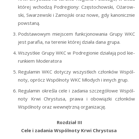
któ­rej wcho­dzą Pod­re­gio­ny: Czę­sto­chow­ski, Oża­row­
ski, Swa­rzew­ski i Zamoj­ski oraz nowe, gdy kano­nicz­nie
powstaną.
Pod­sta­wo­wym miej­scem funk­cjo­no­wa­nia Gru­py WKC
jest para­fia, na tere­nie któ­rej dzia­ła dana grupa.
Wszyst­kie Gru­py WKC w Pod­re­gio­nie dzia­ła­ją pod kie­
run­kiem Moderatora
Regu­la­min WKC doty­czy wszyst­kich człon­ków Wspól­
no­ty, oprócz Wspól­no­ty WKC Mło­dych i innych grup.
Regu­la­min okre­śla cele i zada­nia szcze­gó­ło­we Wspól­
no­ty Krwi Chry­stu­sa, pra­wa i obo­wiąz­ki człon­ków
Wspól­no­ty oraz wewnętrz­ną organizację.
Roz­dział III
Cele i zada­nia Wspól­no­ty Krwi Chrystusa