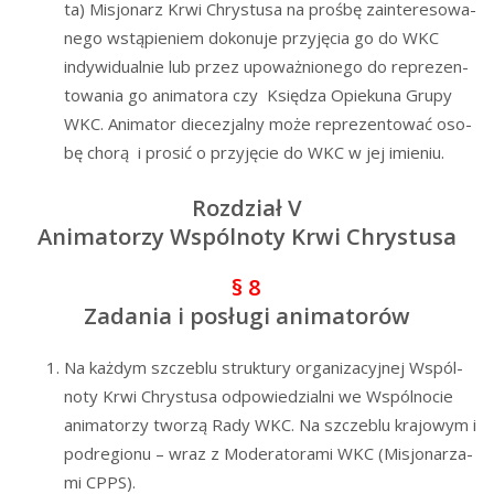
ta) Misjo­narz Krwi Chry­stu­sa na proś­bę zain­te­re­so­wa­
ne­go wstą­pie­niem doko­nu­je przy­ję­cia go do WKC
indy­wi­du­al­nie lub przez upo­waż­nio­ne­go do repre­zen­
to­wa­nia go ani­ma­to­ra czy Księ­dza Opie­ku­na Gru­py
WKC. Ani­ma­tor die­ce­zjal­ny może repre­zen­to­wać oso­
bę cho­rą i pro­sić o przy­ję­cie do WKC w jej imieniu.
Rozdział V
Animatorzy Wspólnoty Krwi Chrystusa
§ 8
Zadania i posługi animatorów
Na każ­dym szcze­blu struk­tu­ry orga­ni­za­cyj­nej Wspól­
no­ty Krwi Chry­stu­sa odpo­wie­dzial­ni we Wspól­no­cie
ani­ma­to­rzy two­rzą Rady WKC. Na szcze­blu kra­jo­wym i
pod­re­gio­nu – wraz z Mode­ra­to­ra­mi WKC (Misjo­na­rza­
mi CPPS).