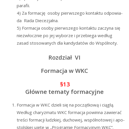
parafii.
4) Za for­ma­cję oso­by pierw­sze­go kon­tak­tu odpo­wia­
da Rada Diecezjalna.
5) For­ma­cja oso­by pierw­sze­go kon­tak­tu zaczy­na się
nie­zwłocz­nie po jej wybo­rze i prze­bie­ga według
zasad sto­so­wa­nych dla kan­dy­da­tów do Wspólnoty.
Rozdział VI
Formacja w WKC
§13
Główne tematy formacyjne
For­ma­cja w WKC dzie­li się na począt­ko­wą i cią­głą.
Według cha­ry­zma­tu WKC for­ma­cja powin­na zawie­rać
tre­ści for­ma­cji ludz­kiej, ducho­wej, wspól­no­to­wej i apo­
stol­skiej uję­te w „Pro­gra­mie For­ma­cyj­nym WKC”.