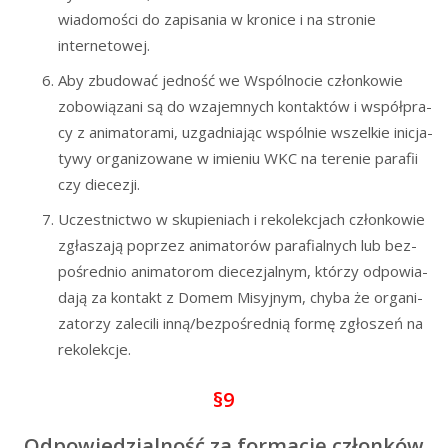
wia­do­mo­ści do zapi­sa­nia w kro­ni­ce i na stro­nie
internetowej.
Aby zbu­do­wać jed­ność we Wspól­no­cie człon­ko­wie
zobo­wią­za­ni są do wza­jem­nych kon­tak­tów i współ­pra­
cy z ani­ma­to­ra­mi, uzgad­nia­jąc wspól­nie wszel­kie ini­cja­
ty­wy orga­ni­zo­wa­ne w imie­niu WKC na tere­nie para­fii
czy diecezji.
Uczest­nic­two w sku­pie­niach i reko­lek­cjach człon­ko­wie
zgła­sza­ją poprzez ani­ma­to­rów para­fial­nych lub bez­
po­śred­nio ani­ma­to­rom die­ce­zjal­nym, któ­rzy odpo­wia­
da­ją za kon­takt z Domem Misyj­nym, chy­ba że orga­ni­
za­to­rzy zale­ci­li inną/bezpośrednią for­mę zgło­szeń na
rekolekcje.
§9
Odpowiedzialność za formację członków