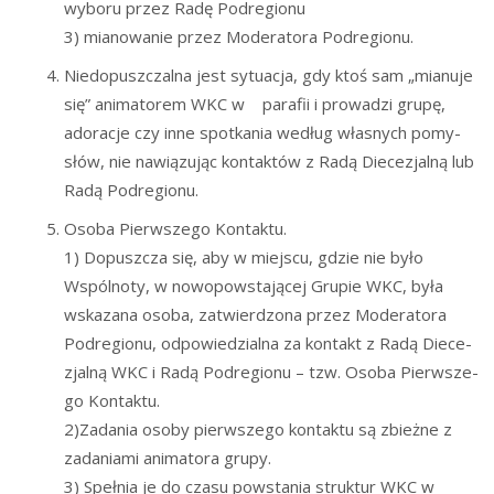
wybo­ru przez Radę Podregionu
3) mia­no­wa­nie przez Mode­ra­to­ra Podregionu.
Nie­do­pusz­czal­na jest sytu­acja, gdy ktoś sam „mia­nu­je
się” ani­ma­to­rem WKC w para­fii i pro­wa­dzi gru­pę,
ado­ra­cje czy inne spo­tka­nia według wła­snych pomy­
słów, nie nawią­zu­jąc kon­tak­tów z Radą Die­ce­zjal­ną lub
Radą Podregionu.
Oso­ba Pierw­sze­go Kontaktu.
1) Dopusz­cza się, aby w miej­scu, gdzie nie było
Wspól­no­ty, w nowo­pow­sta­ją­cej Gru­pie WKC, była
wska­za­na oso­ba, zatwier­dzo­na przez Mode­ra­to­ra
Pod­re­gio­nu, odpo­wie­dzial­na za kon­takt z Radą Die­ce­
zjal­ną WKC i Radą Pod­re­gio­nu – tzw. Oso­ba Pierw­sze­
go Kontaktu.
2)Zadania oso­by pierw­sze­go kon­tak­tu są zbież­ne z
zada­nia­mi ani­ma­to­ra grupy.
3) Speł­nia je do cza­su powsta­nia struk­tur WKC w