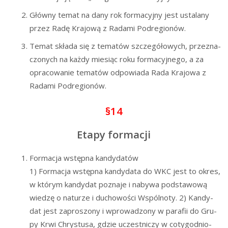
Głów­ny temat na dany rok for­ma­cyj­ny jest usta­la­ny
przez Radę Kra­jo­wą z Rada­mi Podregionów.
Temat skła­da się z tema­tów szcze­gó­ło­wych, prze­zna­
czo­nych na każ­dy mie­siąc roku for­ma­cyj­ne­go, a za
opra­co­wa­nie tema­tów odpo­wia­da Rada Kra­jo­wa z
Rada­mi Podregionów.
§14
Etapy formacji
For­ma­cja wstęp­na kandydatów
1) For­ma­cja wstęp­na kan­dy­da­ta do WKC jest to okres,
w któ­rym kan­dy­dat pozna­je i naby­wa pod­sta­wo­wą
wie­dzę o natu­rze i ducho­wo­ści Wspól­no­ty. 2) Kan­dy­
dat jest zapro­szo­ny i wpro­wa­dzo­ny w para­fii do Gru­
py Krwi Chry­stu­sa, gdzie uczest­ni­czy w coty­go­dnio­