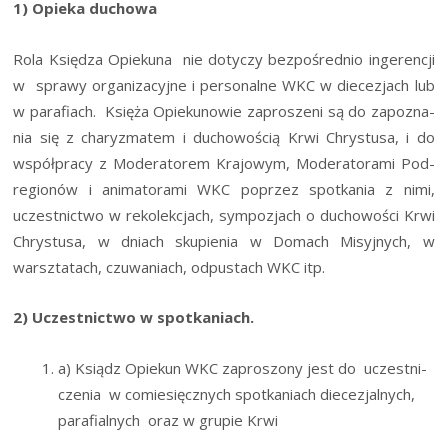
1) Opie­ka duchowa
Rola Księ­dza Opie­ku­na nie doty­czy bez­po­śred­nio inge­ren­cji
w spra­wy orga­ni­za­cyj­ne i per­so­nal­ne WKC w die­ce­zjach lub
w para­fiach. Księ­ża Opie­ku­no­wie zapro­sze­ni są do zapo­zna­
nia się z cha­ry­zma­tem i ducho­wo­ścią Krwi Chry­stu­sa, i do
współ­pra­cy z Mode­ra­to­rem Kra­jo­wym, Mode­ra­to­ra­mi Pod­
re­gio­nów i ani­ma­to­ra­mi WKC poprzez spo­tka­nia z nimi,
uczest­nic­two w reko­lek­cjach, sym­po­zjach o ducho­wo­ści Krwi
Chry­stu­sa, w dniach sku­pie­nia w Domach Misyj­nych, w
warsz­ta­tach, czu­wa­niach, odpu­stach WKC itp.
2) Uczest­nic­two w spotkaniach.
a) Ksiądz Opie­kun WKC zapro­szo­ny jest do uczest­ni­
cze­nia w comie­sięcz­nych spo­tka­niach die­ce­zjal­nych,
para­fial­nych oraz w gru­pie Krwi