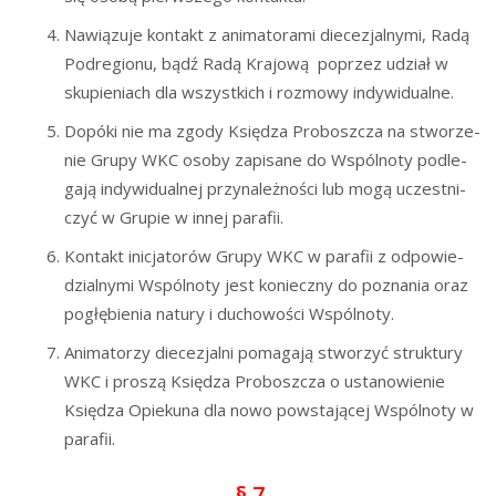
Nawią­zu­je kon­takt z ani­ma­to­ra­mi die­ce­zjal­ny­mi, Radą
Pod­re­gio­nu, bądź Radą Kra­jo­wą poprzez udział w
sku­pie­niach dla wszyst­kich i roz­mo­wy indywidualne.
Dopó­ki nie ma zgo­dy Księ­dza Pro­bosz­cza na stwo­rze­
nie Gru­py WKC oso­by zapi­sa­ne do Wspól­no­ty pod­le­
ga­ją indy­wi­du­al­nej przy­na­leż­no­ści lub mogą uczest­ni­
czyć w Gru­pie w innej parafii.
Kon­takt ini­cja­to­rów Gru­py WKC w para­fii z odpo­wie­
dzial­ny­mi Wspól­no­ty jest koniecz­ny do pozna­nia oraz
pogłę­bie­nia natu­ry i ducho­wo­ści Wspólnoty.
Ani­ma­to­rzy die­ce­zjal­ni poma­ga­ją stwo­rzyć struk­tu­ry
WKC i pro­szą Księ­dza Pro­bosz­cza o usta­no­wie­nie
Księ­dza Opie­ku­na dla nowo powsta­ją­cej Wspól­no­ty w
parafii.
§ 7