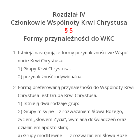
Rozdział IV
Członkowie Wspólnoty Krwi Chrystusa
§ 5
Formy przynależności do WKC
Ist­nie­ją nastę­pu­ją­ce for­my przy­na­leż­no­ści we Wspól­
no­cie Krwi Chrystusa:
1) Gru­py Krwi Chrystusa,
2) przy­na­leż­ność indywidualna.
For­mą pre­fe­ro­wa­ną przy­na­leż­no­ści do Wspól­no­ty Krwi
Chry­stu­sa jest Gru­pa Krwi Chrystusa.
1) Ist­nie­ją dwa rodza­je grup:
2) Gru­py misyj­ne – z roz­wa­ża­niem Sło­wa Boże­go,
życiem „Sło­wem Życia”, wymia­ną doświad­czeń oraz
dzia­ła­niem apostolskim;
a) Gru­py modli­tew­ne — z roz­wa­ża­niem Sło­wa Boże­