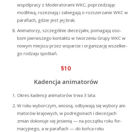
współ­pra­cy z Mode­ra­to­ra­mi WKC, poprze­dza­jąc
modli­twą, roze­zna­ją i zabie­ga­ją o roz­sze­rza­nie WKC w
para­fiach, gdzie jest jej brak.
Ani­ma­to­rzy, szcze­gól­nie die­ce­zjal­ni, poma­ga­ją oso­
bom pierw­sze­go kon­tak­tu w two­rze­niu Gru­py WKC w
nowym miej­scu przez wspar­cie i orga­ni­za­cję wszel­kie­
go rodza­ju spotkań.
§10
Kadencja animatorów
Okres kaden­cji ani­ma­to­rów trwa 3 lata.
W roku wybor­czym, wio­sną, odby­wa­ją się wybo­ry ani­
ma­to­rów kra­jo­wych, w pod­re­gio­nach i die­ce­zjach
zmian doko­nu­je się jesie­nią — na począt­ku roku for­
ma­cyj­ne­go, a w para­fiach — do koń­ca roku