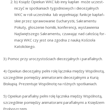
b) Ksiądz Opie­kun WKC lub inny kapłan może uczest­
ni­czyć w spo­tka­niach tygo­dnio­wych i die­ce­zjal­nych
WKC w roli uczest­ni­ka lub wypeł­nia­jąc funk­cje kapłań­
skie przez spra­wo­wa­nie Eucha­ry­stii, Sakra­men­tu
Poku­ty, gło­sze­nie homi­lii, kon­fe­ren­cji, wysta­wie­nia
Naj­święt­sze­go Sakra­men­tu, czu­wa­jąc nad cało­ścią for­
ma­cji WKC czy jest ona zgod­na z nauką Kościo­ła
Katolickiego.
3) Pomoc przy uro­czy­sto­ściach die­ce­zjal­nych i parafialnych.
4) Opie­kun die­ce­zjal­ny peł­ni rolę łącz­ni­ka mię­dzy Wspól­no­tą,
szcze­gól­nie pomię­dzy ani­ma­to­ra­mi die­ce­zjal­ny­mi a Kurią
Bisku­pią. Pre­zen­tu­je Wspól­no­tę na róż­nych spotkaniach.
5) Opie­kun para­fial­ny peł­ni rolę łącz­ni­ka mię­dzy Wspól­no­tą,
szcze­gól­nie pomię­dzy ani­ma­to­ra­mi para­fial­ny­mi a Księ­dzem
Proboszczem.