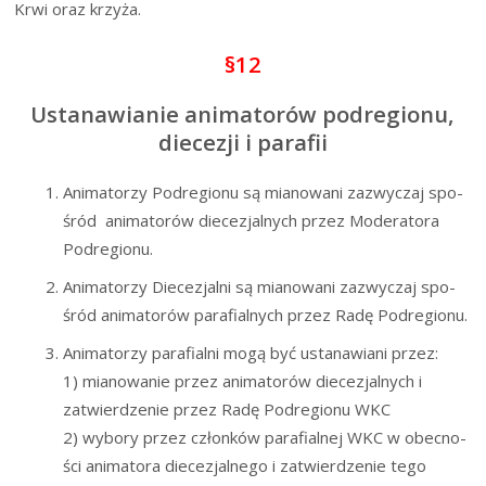
Krwi oraz krzyża.
§12
Ustanawianie animatorów podregionu,
diecezji i parafii
Ani­ma­to­rzy Pod­re­gio­nu są mia­no­wa­ni zazwy­czaj spo­
śród ani­ma­to­rów die­ce­zjal­nych przez Mode­ra­to­ra
Podregionu.
Ani­ma­to­rzy Die­ce­zjal­ni są mia­no­wa­ni zazwy­czaj spo­
śród ani­ma­to­rów para­fial­nych przez Radę Podregionu.
Ani­ma­to­rzy para­fial­ni mogą być usta­na­wia­ni przez:
1) mia­no­wa­nie przez ani­ma­to­rów die­ce­zjal­nych i
zatwier­dze­nie przez Radę Pod­re­gio­nu WKC
2) wybo­ry przez człon­ków para­fial­nej WKC w obec­no­
ści ani­ma­to­ra die­ce­zjal­ne­go i zatwier­dze­nie tego