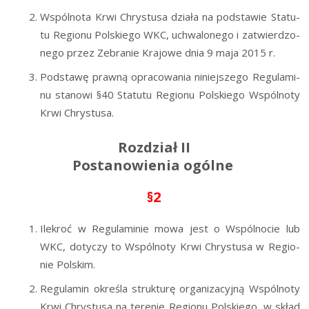
Wspól­no­ta Krwi Chry­stu­sa dzia­ła na pod­sta­wie Sta­tu­
tu Regio­nu Pol­skie­go WKC, uchwa­lo­ne­go i zatwier­dzo­
ne­go przez Zebra­nie Kra­jo­we dnia 9 maja 2015 r.
Pod­sta­wę praw­ną opra­co­wa­nia niniej­sze­go Regu­la­mi­
nu sta­no­wi §40 Sta­tu­tu Regio­nu Pol­skie­go Wspól­no­ty
Krwi Chrystusa.
Rozdział II
Postanowienia ogólne
§2
Ile­kroć w Regu­la­mi­nie mowa jest o Wspól­no­cie lub
WKC, doty­czy to Wspól­no­ty Krwi Chry­stu­sa w Regio­
nie Polskim.
Regu­la­min okre­śla struk­tu­rę orga­ni­za­cyj­ną Wspól­no­ty
Krwi Chry­stu­sa na tere­nie Regio­nu Pol­skie­go, w skład