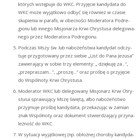
któ­rych wstę­pu­je do WKC. Przy­ję­cie kan­dy­da­ta do
WKC może wyjąt­ko­wo odbyć się rów­nież w cza­sie
sku­pie­nia w para­fii, w obec­no­ści Mode­ra­to­ra Pod­re­
gio­nu lub inne­go Misjo­na­rza Krwi Chry­stu­sa dele­go­wa­
ne­go przez Mode­ra­to­ra Podregionu.
Pod­czas Mszy św. lub nabo­żeń­stwa kan­dy­dat odczy­
tu­je przy­go­to­wa­ny przez sie­bie „List do Pana Jezu­sa”
zawie­ra­ją­cy w sobie trzy ele­men­ty: „ dzię­ku­ję za…”,
„prze­pra­szam…”, „pro­szę…” oraz proś­bę o przy­ję­cie
do Wspól­no­ty Krwi Chrystusa.
Mode­ra­tor WKC lub dele­go­wa­ny Misjo­narz Krwi Chry­
stu­sa spra­wu­ją­cy Mszę świę­tą, albo nabo­żeń­stwo
przyj­mu­je proś­bę kan­dy­da­ta, prze­ka­zu­jąc w zamian
znak Wspól­no­ty oraz doku­ment stwier­dza­ją­cy przy­na­
leż­ność do WKC.
W sytu­acji wyjąt­ko­wej (np. obłoż­nej cho­ro­by kan­dy­da­