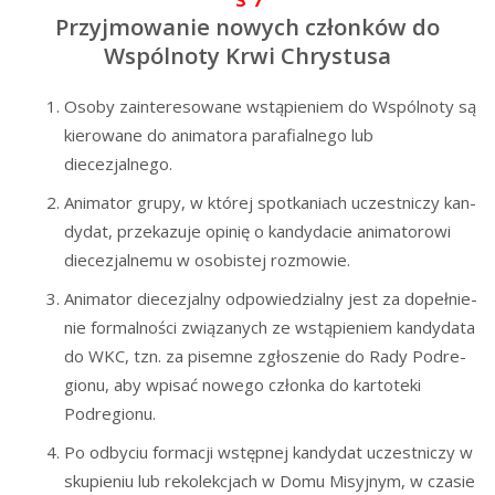
Przyjmowanie nowych członków do
Wspólnoty Krwi Chrystusa
Oso­by zain­te­re­so­wa­ne wstą­pie­niem do Wspól­no­ty są
kie­ro­wa­ne do ani­ma­to­ra para­fial­ne­go lub
diecezjalnego.
Ani­ma­tor gru­py, w któ­rej spo­tka­niach uczest­ni­czy kan­
dy­dat, prze­ka­zu­je opi­nię o kan­dy­da­cie ani­ma­to­ro­wi
die­ce­zjal­ne­mu w oso­bi­stej rozmowie.
Ani­ma­tor die­ce­zjal­ny odpo­wie­dzial­ny jest za dopeł­nie­
nie for­mal­no­ści zwią­za­nych ze wstą­pie­niem kan­dy­da­ta
do WKC, tzn. za pisem­ne zgło­sze­nie do Rady Pod­re­
gio­nu, aby wpi­sać nowe­go człon­ka do kar­to­te­ki
Podregionu.
Po odby­ciu for­ma­cji wstęp­nej kan­dy­dat uczest­ni­czy w
sku­pie­niu lub reko­lek­cjach w Domu Misyj­nym, w cza­sie