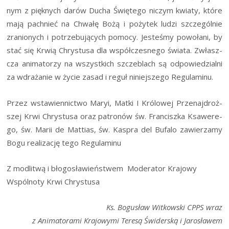
nym z pięk­nych darów Ducha Świę­te­go niczym kwia­ty, któ­re
mają pach­nieć na Chwa­łę Bożą i poży­tek ludzi szcze­gól­nie
zra­nio­nych i potrze­bu­ją­cych pomo­cy. Jeste­śmy powo­ła­ni, by
stać się Krwią Chry­stu­sa dla współ­cze­sne­go świa­ta. Zwłasz­
cza ani­ma­to­rzy na wszyst­kich szcze­blach są odpo­wie­dzial­ni
za wdra­ża­nie w życie zasad i reguł niniej­sze­go Regulaminu.
Przez wsta­wien­nic­two Maryi, Mat­ki I Kró­lo­wej Prze­naj­droż­
szej Krwi Chry­stu­sa oraz patro­nów św. Fran­cisz­ka Ksa­we­re­
go, św. Marii de Mat­tias, św. Kaspra del Bufa­lo zawie­rza­my
Bogu reali­za­cję tego Regulaminu
Z modli­twą i bło­go­sła­wień­stwem Mode­ra­tor Kra­jo­wy
Wspól­no­ty Krwi Chrystusa
Ks. Bogu­sław Wit­kow­ski CPPS wraz
z Ani­ma­to­ra­mi Kra­jo­wy­mi Tere­są Świ­der­ską i Jaro­sła­wem