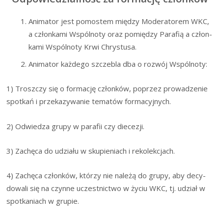
Ani­ma­tor jest pomo­stem mię­dzy Mode­ra­to­rem WKC,
a człon­ka­mi Wspól­no­ty oraz pomię­dzy Para­fią a człon­
ka­mi Wspól­no­ty Krwi Chrystusa.
Ani­ma­tor każ­de­go szcze­bla dba o roz­wój Wspólnoty:
1) Trosz­czy się o for­ma­cję człon­ków, poprzez pro­wa­dze­nie
spo­tkań i prze­ka­zy­wa­nie tema­tów formacyjnych.
2) Odwie­dza gru­py w para­fii czy diecezji.
3) Zachę­ca do udzia­łu w sku­pie­niach i rekolekcjach.
4) Zachę­ca człon­ków, któ­rzy nie nale­żą do gru­py, aby decy­
do­wa­li się na czyn­ne uczest­nic­two w życiu WKC, tj. udział w
spo­tka­niach w grupie.