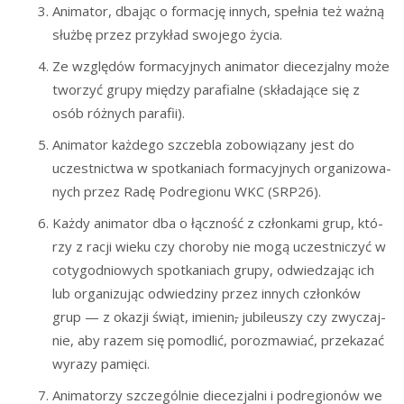
Ani­ma­tor, dba­jąc o for­ma­cję innych, speł­nia też waż­ną
służ­bę przez przy­kład swo­je­go życia.
Ze wzglę­dów for­ma­cyj­nych ani­ma­tor die­ce­zjal­ny może
two­rzyć gru­py mię­dzy para­fial­ne (skła­da­ją­ce się z
osób róż­nych parafii).
Ani­ma­tor każ­de­go szcze­bla zobo­wią­za­ny jest do
uczest­nic­twa w spo­tka­niach for­ma­cyj­nych orga­ni­zo­wa­
nych przez Radę Pod­re­gio­nu WKC (SRP26).
Każ­dy ani­ma­tor dba o łącz­ność z człon­ka­mi grup, któ­
rzy z racji wie­ku czy cho­ro­by nie mogą uczest­ni­czyć w
coty­go­dnio­wych spo­tka­niach gru­py, odwie­dza­jąc ich
lub orga­ni­zu­jąc odwie­dzi­ny przez innych człon­ków
grup — z oka­zji świąt, imie­nin
,
jubi­le­uszy czy zwy­czaj­
nie, aby razem się pomo­dlić, poroz­ma­wiać, prze­ka­zać
wyra­zy pamięci.
Ani­ma­to­rzy szcze­gól­nie die­ce­zjal­ni i pod­re­gio­nów we