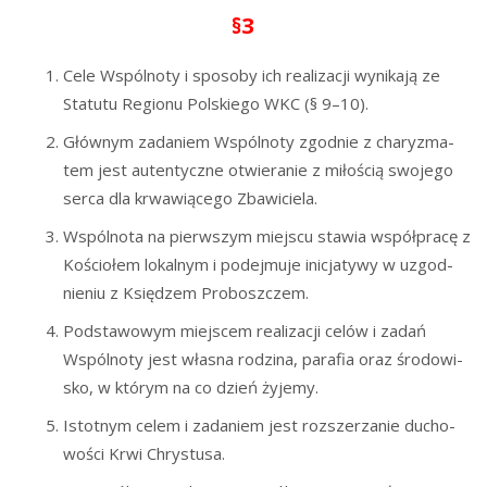
§3
Cele Wspól­no­ty i spo­so­by ich reali­za­cji wyni­ka­ją ze
Sta­tu­tu Regio­nu Pol­skie­go WKC (§ 9–10).
Głów­nym zada­niem Wspól­no­ty zgod­nie z cha­ry­zma­
tem jest auten­tycz­ne otwie­ra­nie z miło­ścią swo­je­go
ser­ca dla krwa­wią­ce­go Zbawiciela.
Wspól­no­ta na pierw­szym miej­scu sta­wia współ­pra­cę z
Kościo­łem lokal­nym i podej­mu­je ini­cja­ty­wy w uzgod­
nie­niu z Księ­dzem Proboszczem.
Pod­sta­wo­wym miej­scem reali­za­cji celów i zadań
Wspól­no­ty jest wła­sna rodzi­na, para­fia oraz śro­do­wi­
sko, w któ­rym na co dzień żyjemy.
Istot­nym celem i zada­niem jest roz­sze­rza­nie ducho­
wo­ści Krwi Chrystusa.