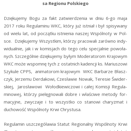
sa
Regio­nu Polskiego
Dzię­ku­je­my Bogu za fakt zatwier­dze­nia w dniu 6‑go maja
2017 roku Regu­la­mi­nu WKC, któ­ry już ist­niał i był spi­sy­wa­ny
od wie­lu lat, od począt­ku ist­nie­nia naszej Wspól­no­ty w Pol­
sce. Dzię­ku­je­my Wszyst­kim, któ­rzy pra­co­wa­li zarów­no indy­
wi­du­al­nie, jak i w komi­sjach do tego celu spe­cjal­nie powo­ła­
nych. Szcze­gól­nie dzię­ku­je­my byłym Mode­ra­to­rom Kra­jo­wym
WKC może wspo­mnę tych z ostat­nich kaden­cji ks. Mariu­szo­wi
Szy­ku­le CPPS, ani­ma­to­rom kra­jo­wym WKC Bar­ba­rze Błasz­
czyk, Jerze­mu Der­da­ko­wi, Cze­sła­wie Nowak, Tere­sie Świ­der­
skiej, Jaro­sła­wo­wi Wołod­kie­wi­czo­wi i całej Komi­sji Regu­la­
mi­no­wej, któ­rzy pie­lę­gno­wa­li dobre i wła­ści­we meto­dy for­
ma­cyj­ne, zwy­cza­je i to wszyst­ko co sta­no­wi cha­ry­zmat i
ducho­wość Wspól­no­ty Krwi Chrystusa.
Regu­la­min uszcze­gó­ła­wia Sta­tut Regio­nal­ny Wspól­no­ty Krwi