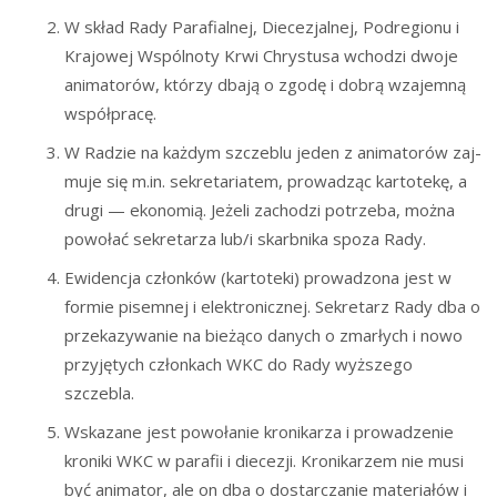
W skład Rady Para­fial­nej, Die­ce­zjal­nej, Pod­re­gio­nu i
Kra­jo­wej Wspól­no­ty Krwi Chry­stu­sa wcho­dzi dwo­je
ani­ma­to­rów, któ­rzy dba­ją o zgo­dę i dobrą wza­jem­ną
współpracę.
W Radzie na każ­dym szcze­blu jeden z ani­ma­to­rów zaj­
mu­je się m.in. sekre­ta­ria­tem, pro­wa­dząc kar­to­te­kę, a
dru­gi — eko­no­mią. Jeże­li zacho­dzi potrze­ba, moż­na
powo­łać sekre­ta­rza lub/i skarb­ni­ka spo­za Rady.
Ewi­den­cja człon­ków (kar­to­te­ki) pro­wa­dzo­na jest w
for­mie pisem­nej i elek­tro­nicz­nej. Sekre­tarz Rady dba o
prze­ka­zy­wa­nie na bie­żą­co danych o zmar­łych i nowo
przy­ję­tych człon­kach WKC do Rady wyż­sze­go
szczebla.
Wska­za­ne jest powo­ła­nie kro­ni­ka­rza i pro­wa­dze­nie
kro­ni­ki WKC w para­fii i die­ce­zji. Kro­ni­ka­rzem nie musi
być ani­ma­tor, ale on dba o dostar­cza­nie mate­ria­łów i