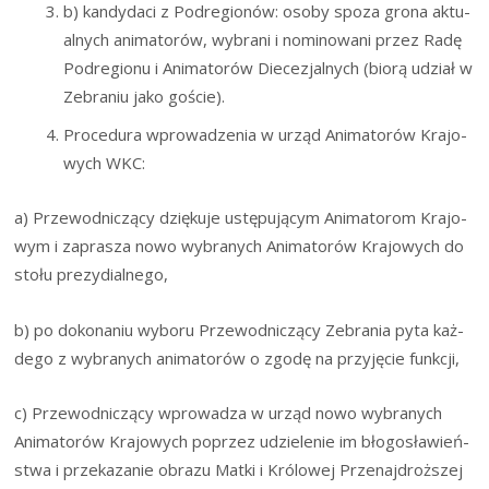
b) kan­dy­da­ci z Pod­re­gio­nów: oso­by spo­za gro­na aktu­
al­nych ani­ma­to­rów, wybra­ni i nomi­no­wa­ni przez Radę
Pod­re­gio­nu i Ani­ma­to­rów Die­ce­zjal­nych (bio­rą udział w
Zebra­niu jako goście).
Pro­ce­du­ra wpro­wa­dze­nia w urząd Ani­ma­to­rów Kra­jo­
wych WKC:
a) Prze­wod­ni­czą­cy dzię­ku­je ustę­pu­ją­cym Ani­ma­to­rom Kra­jo­
wym i zapra­sza nowo wybra­nych Ani­ma­to­rów Kra­jo­wych do
sto­łu prezydialnego,
b) po doko­na­niu wybo­ru Prze­wod­ni­czą­cy Zebra­nia pyta każ­
de­go z wybra­nych ani­ma­to­rów o zgo­dę na przy­ję­cie funkcji,
c) Prze­wod­ni­czą­cy wpro­wa­dza w urząd nowo wybra­nych
Ani­ma­to­rów Kra­jo­wych poprzez udzie­le­nie im bło­go­sła­wień­
stwa i prze­ka­za­nie obra­zu Mat­ki i Kró­lo­wej Prze­naj­droż­szej