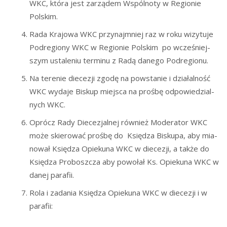
WKC, któ­ra jest zarzą­dem Wspól­no­ty w Regio­nie
Polskim.
Rada Kra­jo­wa WKC przy­naj­mniej raz w roku wizy­tu­je
Pod­re­gio­ny WKC w Regio­nie Pol­skim po wcze­śniej­
szym usta­le­niu ter­mi­nu z Radą dane­go Podregionu.
Na tere­nie die­ce­zji zgo­dę na powsta­nie i dzia­łal­ność
WKC wyda­je Biskup miej­sca na proś­bę odpo­wie­dzial­
nych WKC.
Oprócz Rady Die­ce­zjal­nej rów­nież Mode­ra­tor WKC
może skie­ro­wać proś­bę do Księ­dza Bisku­pa, aby mia­
no­wał Księ­dza Opie­ku­na WKC w die­ce­zji, a tak­że do
Księ­dza Pro­bosz­cza aby powo­łał Ks. Opie­ku­na WKC w
danej parafii.
Rola i zada­nia Księ­dza Opie­ku­na WKC w die­ce­zji i w
parafii: