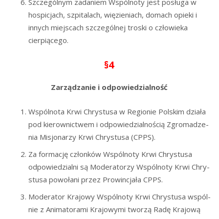
Szcze­gól­nym zada­niem Wspól­no­ty jest posłu­ga w
hospi­cjach, szpi­ta­lach, wię­zie­niach, domach opie­ki i
innych miej­scach szcze­gól­nej tro­ski o czło­wie­ka
cierpiącego.
§4
Zarzą­dza­nie i odpowiedzialność
Wspól­no­ta Krwi Chry­stu­sa w Regio­nie Pol­skim dzia­ła
pod kie­row­nic­twem i odpo­wie­dzial­no­ścią Zgro­ma­dze­
nia Misjo­na­rzy Krwi Chry­stu­sa (CPPS).
Za for­ma­cję człon­ków Wspól­no­ty Krwi Chry­stu­sa
odpo­wie­dzial­ni są Mode­ra­to­rzy Wspól­no­ty Krwi Chry­
stu­sa powo­ła­ni przez Pro­win­cja­ła CPPS.
Mode­ra­tor Kra­jo­wy Wspól­no­ty Krwi Chry­stu­sa wspól­
nie z Ani­ma­to­ra­mi Kra­jo­wy­mi two­rzą Radę Kra­jo­wą