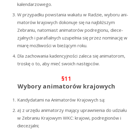
kalendarzowego.
W przy­pad­ku powsta­nia waka­tu w Radzie, wybo­ru ani­
ma­to­rów kra­jo­wych doko­nu­je się na naj­bliż­szym
Zebra­niu, nato­miast ani­ma­to­rów pod­re­gio­nu, die­ce­
zjal­nych i para­fial­nych uzu­peł­nia się przez nomi­na­cję w
mia­rę moż­li­wo­ści w bie­żą­cym roku.
Dla zacho­wa­nia kaden­cyj­no­ści zale­ca się ani­ma­to­rom,
tro­skę o to, aby mieć swo­ich następców.
§11
Wybory animatorów krajowych
Kan­dy­da­ta­mi na Ani­ma­to­rów Kra­jo­wych są:
a) z urzę­du ani­ma­to­rzy mają­cy upraw­nie­nia do udzia­łu
w Zebra­niu Kra­jo­wym WKC: kra­jo­wi, pod­re­gio­nów i
diecezjalni;