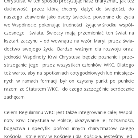
Chry­stu­sa, w ten spo­sób pre­cy­zu­jąc nasz cha­ry­zmat, jak też
ducho­wość, przez któ­rą chce­my dążyć do świę­to­ści, do
nasze­go zba­wie­nia jako oso­by świec­kie, powo­ła­ne do życia
we Wspól­no­cie, poko­nu­jąc trud­no­ści żyjąc w środ­ku współ­
cze­sne­go świa­ta. Świec­cy mają prze­mie­niać ten świat na
kształt zaczy­nu – od wewnątrz na wzór Maryi, przez świa­
dec­two swo­je­go życia. Bar­dzo waż­nym dla roz­wo­ju oraz
jed­no­ści Wspól­no­ty Krwi Chry­stu­sa będzie pozna­nie i prze­
strze­ga­nie jego przez wszyst­kich człon­ków WKC. Dla­te­go
też war­to, aby na spo­tka­niach coty­go­dnio­wych lub mie­sięcz­
nych w ramach for­ma­cji był on czy­ta­ny punkt po punk­cie
razem ze Sta­tu­tem WKC, do cze­go szcze­gól­nie ser­decz­nie
zachęcam.
Celem Regu­la­mi­nu WKC jest tak­że inte­gro­wa­nie całej Wspól­
no­ty Krwi Chry­stu­sa w Pol­sce, uka­zy­wa­nie jej toż­sa­mo­ści,
bogac­twa i spe­cy­fi­ki pośród innych cha­ry­zma­tów całe­go
Kościo­ła. Ist­nie­je­my w Koście­le i dla Kościo­ła, jeste­śmy jed­