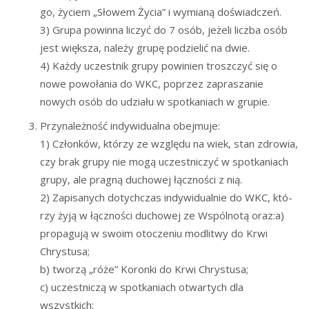
go, życiem „Sło­wem Życia” i wymia­ną doświadczeń.
3) Gru­pa powin­na liczyć do 7 osób, jeże­li licz­ba osób
jest więk­sza, nale­ży gru­pę podzie­lić na dwie.
4) Każ­dy uczest­nik gru­py powi­nien trosz­czyć się o
nowe powo­ła­nia do WKC, poprzez zapra­sza­nie
nowych osób do udzia­łu w spo­tka­niach w grupie.
Przy­na­leż­ność indy­wi­du­al­na obejmuje:
1) Człon­ków, któ­rzy ze wzglę­du na wiek, stan zdro­wia,
czy brak gru­py nie mogą uczest­ni­czyć w spo­tka­niach
gru­py, ale pra­gną ducho­wej łącz­no­ści z nią.
2) Zapi­sa­nych dotych­czas indy­wi­du­al­nie do WKC, któ­
rzy żyją w łącz­no­ści ducho­wej ze Wspól­no­tą oraz:a)
pro­pa­gu­ją w swo­im oto­cze­niu modli­twy do Krwi
Chrystusa;
b) two­rzą „róże” Koron­ki do Krwi Chrystusa;
c) uczest­ni­czą w spo­tka­niach otwar­tych dla
wszystkich;