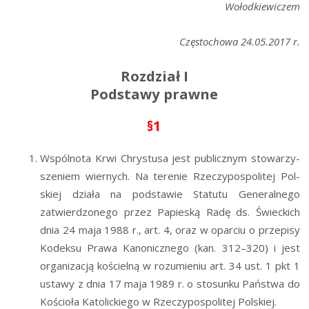
Wołodkiewiczem
Czę­sto­cho­wa 24.05.2017 r.
Rozdział I
Podstawy prawne
§1
Wspól­no­ta Krwi Chry­stu­sa jest publicz­nym sto­wa­rzy­
sze­niem wier­nych. Na tere­nie Rze­czy­po­spo­li­tej Pol­
skiej dzia­ła na pod­sta­wie Sta­tu­tu Gene­ral­ne­go
zatwier­dzo­ne­go przez Papie­ską Radę ds. Świec­kich
dnia 24 maja 1988 r., art. 4, oraz w opar­ciu o prze­pi­sy
Kodek­su Pra­wa Kano­nicz­ne­go (kan. 312–320) i jest
orga­ni­za­cją kościel­ną w rozu­mie­niu art. 34 ust. 1 pkt 1
usta­wy z dnia 17 maja 1989 r. o sto­sun­ku Pań­stwa do
Kościo­ła Kato­lic­kie­go w Rze­czy­po­spo­li­tej Polskiej.