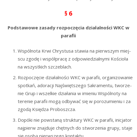
§ 6
Pod­sta­wo­we zasa­dy roz­po­czę­cia dzia­łal­no­ści WKC w
parafii
Wspól­no­ta Krwi Chry­stu­sa sta­wia na pierw­szym miej­
scu zgo­dę i współ­pra­cę z odpo­wie­dzial­ny­mi Kościo­ła
na wszyst­kich szczeblach.
Roz­po­czę­cie dzia­łal­no­ści WKC w para­fii, orga­ni­zo­wa­nie
spo­tkań, ado­ra­cji Naj­święt­sze­go Sakra­men­tu, two­rze­
nie Grup i wszel­kie dzia­ła­nia w imie­niu Wspól­no­ty na
tere­nie para­fii mogą odby­wać się w poro­zu­mie­niu i za
zgo­dą Księ­dza Proboszcza.
Dopó­ki nie powsta­ną struk­tu­ry WKC w para­fii, ini­cja­tor
naj­pierw znaj­du­je chęt­nych do stwo­rze­nia gru­py, sta­je
się oso­bą pierw­sze­go kontaktu.