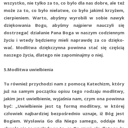
wszyst­ko, nie tyl­ko za to, co było dla nas dobre, ale też
może za to, co było nie­ła­twe, co było jakimś krzy­żem,
cier­pie­niem. War­to, aby­śmy wyro­bi­li w sobie nawyk
dzię­ko­wa­nia Bogu, aby­śmy naj­pierw nauczy­li się
dostrze­gać dzia­ła­nie Pana Boga w naszym codzien­nym
życiu i wte­dy będzie­my mie­li napraw­dę za co dzię­ko­
wać. Modli­twa dzięk­czyn­na powin­na stać się czę­ścią
nasze­go życia, dla­te­go nie zapo­mi­naj­my o niej.
5.Modlitwa uwiel­bie­nia
Tu rów­nież przy­cho­dzi nam z pomo­cą Kate­chizm, któ­ry
już na samym począt­ku opi­su tego rodza­ju modli­twy,
jakim jest uwiel­bie­nie, wyja­śnia nam, czym ona powin­na
być: „Uwiel­bie­nie jest tą for­mą modli­twy, w któ­rej
czło­wiek naj­bar­dziej bez­po­śred­nio uzna­je, iż Bóg jest
Bogiem. Wysła­wia Go dla Nie­go same­go, odda­je Mu