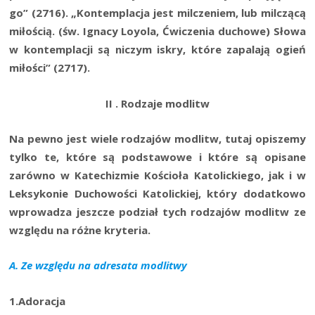
go” (2716). „Kon­tem­pla­cja jest mil­cze­niem, lub mil­czą­cą
miło­ścią. (św. Igna­cy Loy­ola, Ćwi­cze­nia ducho­we) Sło­wa
w kon­tem­pla­cji są niczym iskry, któ­re zapa­la­ją ogień
miło­ści” (2717).
II . Rodza­je modlitw
Na pew­no jest wie­le rodza­jów modlitw, tutaj opi­sze­my
tyl­ko te, któ­re są pod­sta­wo­we i któ­re są opi­sa­ne
zarów­no w Kate­chi­zmie Kościo­ła Kato­lic­kie­go, jak i w
Lek­sy­ko­nie Ducho­wo­ści Kato­lic­kiej, któ­ry dodat­ko­wo
wpro­wa­dza jesz­cze podział tych rodza­jów modlitw ze
wzglę­du na róż­ne kryteria.
A. Ze wzglę­du na adre­sa­ta modlitwy
1.Adoracja