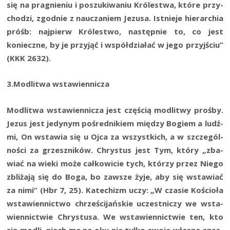
się na pra­gnie­niu i poszu­ki­wa­niu Kró­le­stwa, któ­re przy­
cho­dzi, zgod­nie z naucza­niem Jezu­sa. Ist­nie­je hie­rar­chia
próśb: naj­pierw Kró­le­stwo, następ­nie to, co jest
koniecz­ne, by je przy­jąć i współ­dzia­łać w jego przyj­ściu”
(KKK 2632).
3.Modlitwa wsta­wien­ni­cza
Modli­twa wsta­wien­ni­cza jest czę­ścią modli­twy proś­by.
Jezus jest jedy­nym pośred­ni­kiem mię­dzy Bogiem a ludź­
mi, On wsta­wia się u Ojca za wszyst­kich, a w szcze­gól­
no­ści za grzesz­ni­ków. Chry­stus jest Tym, któ­ry „zba­
wiać na wie­ki może cał­ko­wi­cie tych, któ­rzy przez Nie­go
zbli­ża­ją się do Boga, bo zawsze żyje, aby się wsta­wiać
za nimi” (Hbr 7, 25). Kate­chizm uczy: „W cza­sie Kościo­ła
wsta­wien­nic­two chrze­ści­jań­skie uczest­ni­czy we wsta­
wien­nic­twie Chry­stu­sa. We wsta­wien­nic­twie ten, kto
się modli, niech ma na oku nie tyl­ko swo­je wła­sne spra­