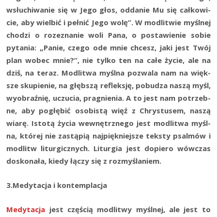
wsłu­chi­wa­nie się w Jego głos, odda­nie Mu się cał­ko­wi­
cie, aby wiel­bić i peł­nić Jego wolę”. W modli­twie myśl­nej
cho­dzi o roze­zna­nie woli Pana, o posta­wie­nie sobie
pyta­nia: „Panie, cze­go ode mnie chcesz, jaki jest Twój
plan wobec mnie?”, nie tyl­ko ten na całe życie, ale na
dziś, na teraz. Modli­twa myśl­na pozwa­la nam na więk­
sze sku­pie­nie, na głęb­szą reflek­sję, pobu­dza naszą myśl,
wyobraź­nię, uczu­cia, pra­gnie­nia. A to jest nam potrzeb­
ne, aby pogłę­bić oso­bi­stą więź z Chry­stu­sem, naszą
wia­rę. Isto­tą życia wewnętrz­ne­go jest modli­twa myśl­
na, któ­rej nie zastą­pią naj­pięk­niej­sze tek­sty psal­mów i
modlitw litur­gicz­nych. Litur­gia jest dopie­ro wów­czas
dosko­na­ła, kie­dy łączy się z rozmyślaniem.
3.Medytacja i kon­tem­pla­cja
Medy­ta­cja
jest czę­ścią modli­twy myśl­nej, ale jest to