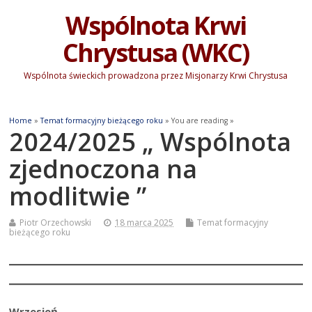
Wspólnota Krwi
Chrystusa (WKC)
Wspólnota świeckich prowadzona przez Misjonarzy Krwi Chrystusa
Home
»
Temat formacyjny bieżącego roku
» You are reading »
2024/2025 „ Wspólnota
zjednoczona na
modlitwie ”
Piotr Orzechowski
18 marca 2025
Temat formacyjny
bieżącego roku
Wrze­sień