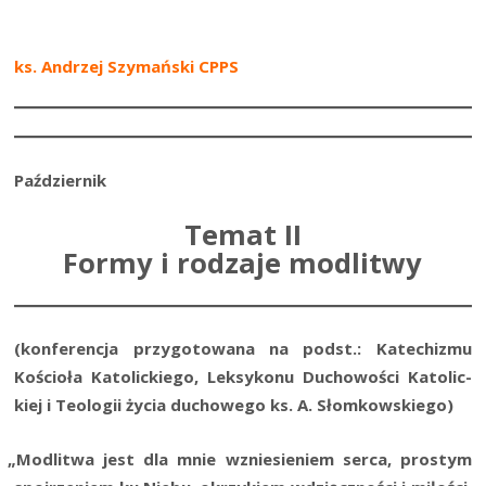
ks. Andrzej Szy­mań­ski CPPS
Paź­dzier­nik
Temat II
Formy i rodzaje modlitwy
(kon­fe­ren­cja przy­go­to­wa­na na podst.: Kate­chi­zmu
Kościo­ła Kato­lic­kie­go, Lek­sy­ko­nu Ducho­wo­ści Kato­lic­
kiej i Teo­lo­gii życia ducho­we­go ks. A. Słom­kow­skie­go)
„
Modli­twa jest dla mnie wznie­sie­niem ser­ca, pro­stym