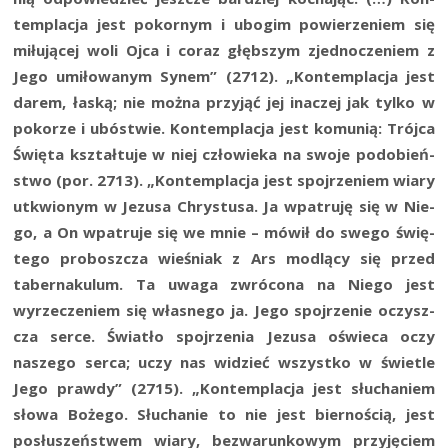
tem­pla­cja jest pokor­nym i ubo­gim powie­rze­niem się
miłu­ją­cej woli Ojca i coraz głęb­szym zjed­no­cze­niem z
Jego umi­ło­wa­nym Synem” (2712). „Kon­tem­pla­cja jest
darem, łaską; nie moż­na przy­jąć jej ina­czej jak tyl­ko w
poko­rze i ubó­stwie. Kon­tem­pla­cja jest komu­nią: Trój­ca
Świę­ta kształ­tu­je w niej czło­wie­ka na swo­je podo­bień­
stwo (por. 2713). „Kon­tem­pla­cja jest spoj­rze­niem wia­ry
utkwio­nym w Jezu­sa Chry­stu­sa. Ja wpa­tru­ję się w Nie­
go, a On wpa­tru­je się we mnie – mówił do swe­go świę­
te­go pro­bosz­cza wie­śniak z Ars modlą­cy się przed
taber­na­ku­lum. Ta uwa­ga zwró­co­na na Nie­go jest
wyrze­cze­niem się wła­sne­go ja. Jego spoj­rze­nie oczysz­
cza ser­ce. Świa­tło spoj­rze­nia Jezu­sa oświe­ca oczy
nasze­go ser­ca; uczy nas widzieć wszyst­ko w świe­tle
Jego praw­dy” (2715). „Kon­tem­pla­cja jest słu­cha­niem
sło­wa Boże­go. Słu­cha­nie to nie jest bier­no­ścią, jest
posłu­szeń­stwem wia­ry, bez­wa­run­ko­wym przy­ję­ciem