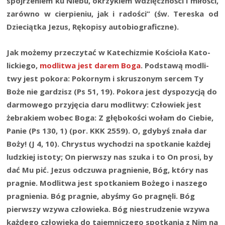
spoj­rze­niem ku Nie­bu, okrzy­kiem wdzięcz­no­ści i miło­ści,
zarów­no w cier­pie­niu, jak i rado­ści” (św. Tere­ska od
Dzie­ciąt­ka Jezus, Ręko­pi­sy auto­bio­gra­ficz­ne).
Jak może­my prze­czy­tać w Kate­chi­zmie Kościo­ła Kato­
lic­kie­go,
modli­twa jest darem Boga
. Pod­sta­wą modli­
twy jest poko­ra: Pokor­nym i skru­szo­nym ser­cem Ty
Boże nie gar­dzisz (Ps 51, 19). Poko­ra jest dys­po­zy­cją do
dar­mo­we­go przy­ję­cia daru modli­twy: Czło­wiek jest
żebra­kiem wobec Boga: Z głę­bo­ko­ści wołam do Cie­bie,
Panie (Ps 130, 1) (por. KKK 2559). O, gdy­byś zna­ła dar
Boży! (J 4, 10). Chry­stus wycho­dzi na spo­tka­nie każ­dej
ludz­kiej isto­ty; On pierw­szy nas szu­ka i to On pro­si, by
dać Mu pić. Jezus odczu­wa pra­gnie­nie, Bóg, któ­ry nas
pra­gnie. Modli­twa jest spo­tka­niem Boże­go i nasze­go
pra­gnie­nia. Bóg pra­gnie, aby­śmy Go pra­gnę­li. Bóg
pierw­szy wzy­wa czło­wie­ka. Bóg nie­stru­dze­nie wzy­wa
każ­de­go czło­wie­ka do tajem­ni­cze­go spo­tka­nia z Nim na