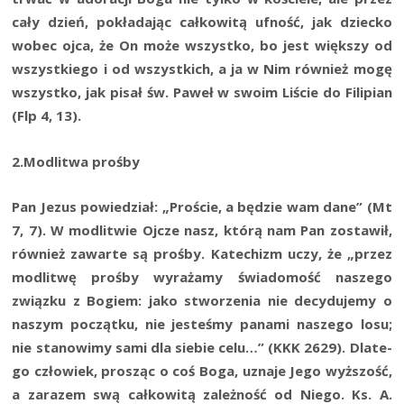
cały dzień, pokła­da­jąc cał­ko­wi­tą ufność, jak dziec­ko
wobec ojca, że On może wszyst­ko, bo jest więk­szy od
wszyst­kie­go i od wszyst­kich, a ja w Nim rów­nież mogę
wszyst­ko, jak pisał św. Paweł w swo­im Liście do Fili­pian
(Flp 4, 13).
2.Modlitwa proś­by
Pan Jezus powie­dział: „Pro­ście, a będzie wam dane” (Mt
7, 7). W modli­twie Ojcze nasz, któ­rą nam Pan zosta­wił,
rów­nież zawar­te są proś­by. Kate­chizm uczy, że „przez
modli­twę proś­by wyra­ża­my świa­do­mość nasze­go
związ­ku z Bogiem: jako stwo­rze­nia nie decy­du­je­my o
naszym począt­ku, nie jeste­śmy pana­mi nasze­go losu;
nie sta­no­wi­my sami dla sie­bie celu…” (KKK 2629). Dla­te­
go czło­wiek, pro­sząc o coś Boga, uzna­je Jego wyż­szość,
a zara­zem swą cał­ko­wi­tą zależ­ność od Nie­go. Ks. A.