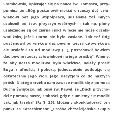
Słom­kow­ski, opie­ra­jąc się na nauce św. Toma­sza, przy­
po­mi­na, że „Bóg posta­no­wił nie­któ­re rze­czy dać czło­
wie­ko­wi bez jego współ­pra­cy, udzie­le­nie zaś innych
uza­leż­nił od tzw. przy­czyn wtór­nych. I tak np. plo­ny
uza­leż­nio­ne są od ziar­na i nikt w lecie nie może ocze­ki­
wać żniw, jeże­li ziar­no nie było zasia­ne. Tak też Bóg
posta­no­wił od wie­ków dać pew­ne rze­czy czło­wie­ko­wi,
ale uza­leż­nił to od modli­twy (…), posta­no­wił bowiem
dać pew­ne rze­czy czło­wie­ko­wi na jego proś­bę”. Wie­my,
że aby nasza modli­twa była wła­ści­wa, nale­ży pro­sić
Boga z ufno­ścią i poko­rą, jed­no­cze­śnie pod­da­jąc się
osta­tecz­nie Jego woli, Jego decy­zjom co do naszych
próśb. Dla­te­go trze­ba nam zawsze modlić się z pomo­cą
Ducha Świę­te­go, jak pisał św. Paweł, że „Duch przy­cho­
dzi z pomo­cą naszej sła­bo­ści, gdy nie umie­my się modlić
tak, jak trze­ba” (Rz 8, 26). Może­my skon­klu­do­wać ten
punkt za Kate­chi­zmem: „Proś­ba chrze­ści­jań­ska sku­pia