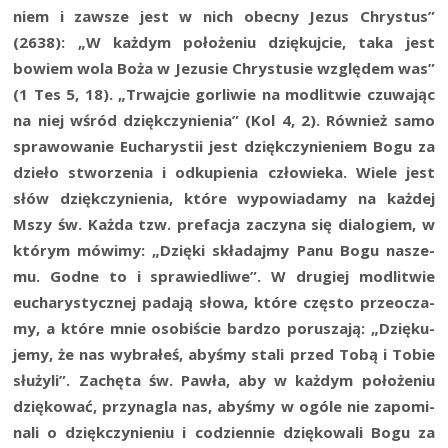
niem i zawsze jest w nich obec­ny Jezus Chry­stus”
(2638): „W każ­dym poło­że­niu dzię­kuj­cie, taka jest
bowiem wola Boża w Jezu­sie Chry­stu­sie wzglę­dem was”
(1 Tes 5, 18). „Trwaj­cie gor­li­wie na modli­twie czu­wa­jąc
na niej wśród dzięk­czy­nie­nia” (Kol 4, 2). Rów­nież samo
spra­wo­wa­nie Eucha­ry­stii jest dzięk­czy­nie­niem Bogu za
dzie­ło stwo­rze­nia i odku­pie­nia czło­wie­ka. Wie­le jest
słów dzięk­czy­nie­nia, któ­re wypo­wia­da­my na każ­dej
Mszy św. Każ­da tzw. pre­fa­cja zaczy­na się dia­lo­giem, w
któ­rym mówi­my: „Dzię­ki skła­daj­my Panu Bogu nasze­
mu. God­ne to i spra­wie­dli­we”. W dru­giej modli­twie
eucha­ry­stycz­nej pada­ją sło­wa, któ­re czę­sto prze­ocza­
my, a któ­re mnie oso­bi­ście bar­dzo poru­sza­ją: „Dzię­ku­
je­my, że nas wybra­łeś, aby­śmy sta­li przed Tobą i Tobie
słu­ży­li”. Zachę­ta św. Paw­ła, aby w każ­dym poło­że­niu
dzię­ko­wać, przy­na­gla nas, aby­śmy w ogó­le nie zapo­mi­
na­li o dzięk­czy­nie­niu i codzien­nie dzię­ko­wa­li Bogu za