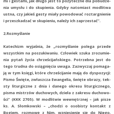
mi i gesta­mi, jak dłu­go jest to poży­tecz­ne dla pobu­dze­
nia umy­słu i do sku­pie­nia. Gdy­by nato­miast modli­twa
ust­na, czy jakieś gesty mia­ły powo­do­wać roz­tar­gnie­nie
i prze­szka­dzać w sku­pie­niu, nale­ży ich zaprzestać”.
2.Rozmyślanie
Kate­chizm wyja­śnia, że „roz­my­śla­nie pole­ga przede
wszyst­kim na poszu­ki­wa­niu. Czło­wiek szu­ka zro­zu­mie­
nia pytań życia chrze­ści­jań­skie­go. Potrzeb­na jest do
tego trud­na do osią­gnię­cia uwa­ga. Zazwy­czaj poma­ga­
ją w tym księ­gi, któ­re chrze­ści­ja­nie mają do dys­po­zy­cji:
Pismo Świę­te, zwłasz­cza Ewan­ge­lia, świę­te obra­zy, tek­
sty litur­gicz­ne z dnia i dane­go okre­su litur­gicz­ne­go,
pisma mistrzów ducho­wych, dzie­ła z zakre­su ducho­wo­
ści” (KKK 2705). W modli­twie wewnętrz­nej – jak pisze
ks. A. Słom­kow­ski – „cho­dzi o oso­bi­sty kon­takt z
Bogiem, roz­mo­wę z Nim, wznie­sie­nie się do Nie­go,