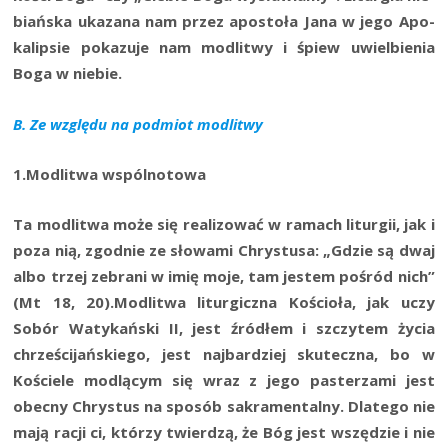
biań­ska uka­za­na nam przez apo­sto­ła Jana w jego Apo­
ka­lip­sie poka­zu­je nam modli­twy i śpiew uwiel­bie­nia
Boga w niebie.
B. Ze wzglę­du na pod­miot modlitwy
1.Modlitwa wspól­no­to­wa
Ta modli­twa może się reali­zo­wać w ramach litur­gii, jak i
poza nią, zgod­nie ze sło­wa­mi Chry­stu­sa: „Gdzie są dwaj
albo trzej zebra­ni w imię moje, tam jestem pośród nich”
(Mt 18, 20).Modlitwa litur­gicz­na Kościo­ła, jak uczy
Sobór Waty­kań­ski II, jest źró­dłem i szczy­tem życia
chrze­ści­jań­skie­go, jest naj­bar­dziej sku­tecz­na, bo w
Koście­le modlą­cym się wraz z jego paste­rza­mi jest
obec­ny Chry­stus na spo­sób sakra­men­tal­ny. Dla­te­go nie
mają racji ci, któ­rzy twier­dzą, że Bóg jest wszę­dzie i nie