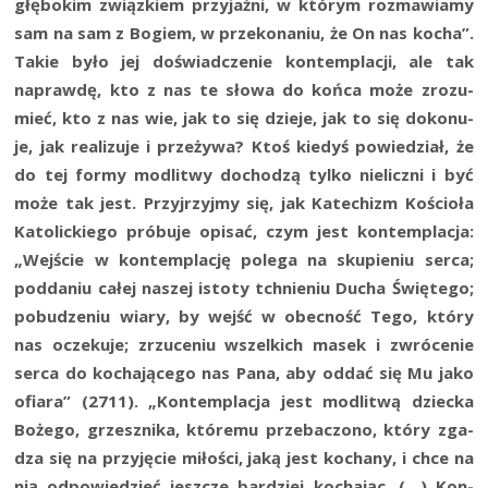
głę­bo­kim związ­kiem przy­jaź­ni, w któ­rym roz­ma­wia­my
sam na sam z Bogiem, w prze­ko­na­niu, że On nas kocha”.
Takie było jej doświad­cze­nie kon­tem­pla­cji, ale tak
napraw­dę, kto z nas te sło­wa do koń­ca może zro­zu­
mieć, kto z nas wie, jak to się dzie­je, jak to się doko­nu­
je, jak reali­zu­je i prze­ży­wa? Ktoś kie­dyś powie­dział, że
do tej for­my modli­twy docho­dzą tyl­ko nie­licz­ni i być
może tak jest. Przyj­rzyj­my się, jak Kate­chizm Kościo­ła
Kato­lic­kie­go pró­bu­je opi­sać, czym jest kon­tem­pla­cja:
„Wej­ście w kon­tem­pla­cję pole­ga na sku­pie­niu ser­ca;
pod­da­niu całej naszej isto­ty tchnie­niu Ducha Świę­te­go;
pobu­dze­niu wia­ry, by wejść w obec­ność Tego, któ­ry
nas ocze­ku­je; zrzu­ce­niu wszel­kich masek i zwró­ce­nie
ser­ca do kocha­ją­ce­go nas Pana, aby oddać się Mu jako
ofia­ra” (2711). „Kon­tem­pla­cja jest modli­twą dziec­ka
Boże­go, grzesz­ni­ka, któ­re­mu prze­ba­czo­no, któ­ry zga­
dza się na przy­ję­cie miło­ści, jaką jest kocha­ny, i chce na
nią odpo­wie­dzieć jesz­cze bar­dziej kocha­jąc. (…) Kon­