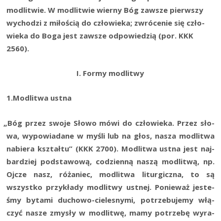
modli­twie. W modli­twie wier­ny Bóg zawsze pierw­szy
wycho­dzi z miło­ścią do czło­wie­ka; zwró­ce­nie się czło­
wie­ka do Boga jest zawsze odpo­wie­dzią (por. KKK
2560).
I. For­my modlitwy
1.Modlitwa ust­na
„
Bóg przez swo­je Sło­wo mówi do czło­wie­ka. Przez sło­
wa, wypo­wia­da­ne w myśli lub na głos, nasza modli­twa
nabie­ra kształ­tu” (KKK 2700). Modli­twa ust­na jest naj­
bar­dziej pod­sta­wo­wą, codzien­ną naszą modli­twą, np.
Ojcze nasz, róża­niec, modli­twa litur­gicz­na, to są
wszyst­ko przy­kła­dy modli­twy ust­nej. Ponie­waż jeste­
śmy byta­mi ducho­wo-cie­le­sny­mi, potrze­bu­je­my włą­
czyć nasze zmy­sły w modli­twę, mamy potrze­bę wyra­