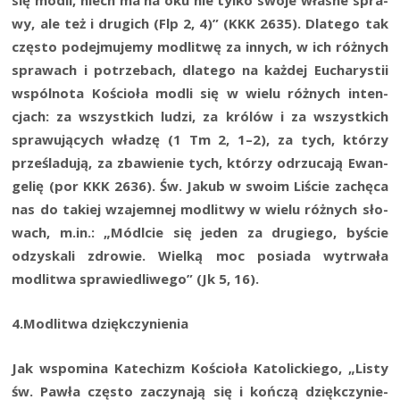
wy, ale też i dru­gich (Flp 2, 4)” (KKK 2635). Dla­te­go tak
czę­sto podej­mu­je­my modli­twę za innych, w ich róż­nych
spra­wach i potrze­bach, dla­te­go na każ­dej Eucha­ry­stii
wspól­no­ta Kościo­ła modli się w wie­lu róż­nych inten­
cjach: za wszyst­kich ludzi, za kró­lów i za wszyst­kich
spra­wu­ją­cych wła­dzę (1 Tm 2, 1–2), za tych, któ­rzy
prze­śla­du­ją, za zba­wie­nie tych, któ­rzy odrzu­ca­ją Ewan­
ge­lię (por KKK 2636). Św. Jakub w swo­im Liście zachę­ca
nas do takiej wza­jem­nej modli­twy w wie­lu róż­nych sło­
wach, m.in.: „Módl­cie się jeden za dru­gie­go, byście
odzy­ska­li zdro­wie. Wiel­ką moc posia­da wytrwa­ła
modli­twa spra­wie­dli­we­go” (Jk 5, 16).
4.Modlitwa dzięk­czy­nie­nia
Jak wspo­mi­na Kate­chizm Kościo­ła Kato­lic­kie­go, „Listy
św. Paw­ła czę­sto zaczy­na­ją się i koń­czą dzięk­czy­nie­