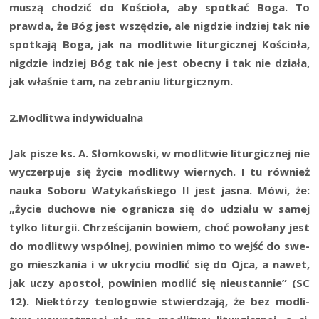
muszą cho­dzić do Kościo­ła, aby spo­tkać Boga. To
praw­da, że Bóg jest wszę­dzie, ale nigdzie indziej tak nie
spo­tka­ją Boga, jak na modli­twie litur­gicz­nej Kościo­ła,
nigdzie indziej Bóg tak nie jest obec­ny i tak nie dzia­ła,
jak wła­śnie tam, na zebra­niu liturgicznym.
2.Modlitwa indy­wi­du­al­na
Jak pisze ks. A. Słom­kow­ski, w modli­twie litur­gicz­nej nie
wyczer­pu­je się życie modli­twy wier­nych. I tu rów­nież
nauka Sobo­ru Waty­kań­skie­go II jest jasna. Mówi, że:
„życie ducho­we nie ogra­ni­cza się do udzia­łu w samej
tyl­ko litur­gii. Chrze­ści­ja­nin bowiem, choć powo­ła­ny jest
do modli­twy wspól­nej, powi­nien mimo to wejść do swe­
go miesz­ka­nia i w ukry­ciu modlić się do Ojca, a nawet,
jak uczy apo­stoł, powi­nien modlić się nie­ustan­nie” (SC
12). Nie­któ­rzy teo­lo­go­wie stwier­dza­ją, że bez modli­