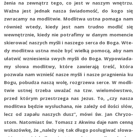
że­nia na zewnątrz tego, co jest w naszym wnę­trzu.
Waż­na jest jed­nak nasza świa­do­mość, do kogo się
zwra­ca­my na modli­twie. Modli­twa ust­na poma­ga nam
rów­nież wte­dy, kie­dy jest nam trud­no modlić się
wewnętrz­nie, kie­dy nie potra­fi­my w danym momen­cie
skie­ro­wać naszych myśli i nasze­go ser­ca do Boga. Wte­
dy modli­twa ust­na może być wiel­ką pomo­cą, aby nam
uła­twić wznie­sie­nia swych myśli do Boga. Wypo­wia­da­
my sło­wa modli­twy, któ­re zawie­ra­ją treść, któ­ra
pozwa­la nam wznieść nasze myśli i nasze pra­gnie­nia ku
Bogu, pobu­dza naszą wolę, roz­grze­wa ser­ce. W modli­
twie ust­nej trze­ba uwa­żać na tzw. wie­lo­mów­stwo,
przed któ­rym prze­strze­ga nas Jezus. To, „czy nasza
modli­twa będzie wysłu­cha­na, nie zale­ży od ilo­ści słów,
lecz od zapa­łu naszych dusz”, mówi św. Jan Chry­zo­
stom. Nato­miast św. Tomasz z Akwi­nu daje nam cen­ną
wska­zów­kę, że „nale­ży się tak dłu­go posłu­gi­wać sło­wa­