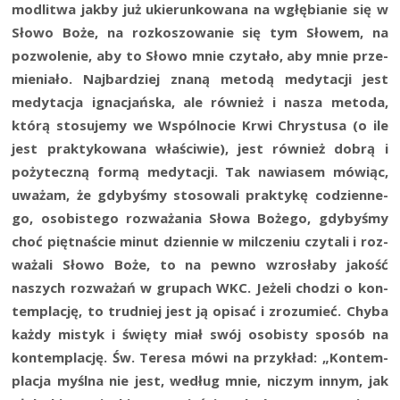
modli­twa jak­by już ukie­run­ko­wa­na na wgłę­bia­nie się w
Sło­wo Boże, na roz­ko­szo­wa­nie się tym Sło­wem, na
pozwo­le­nie, aby to Sło­wo mnie czy­ta­ło, aby mnie prze­
mie­nia­ło. Naj­bar­dziej zna­ną meto­dą medy­ta­cji jest
medy­ta­cja igna­cjań­ska, ale rów­nież i nasza meto­da,
któ­rą sto­su­je­my we Wspól­no­cie Krwi Chry­stu­sa (o ile
jest prak­ty­ko­wa­na wła­ści­wie), jest rów­nież dobrą i
poży­tecz­ną for­mą medy­ta­cji. Tak nawia­sem mówiąc,
uwa­żam, że gdy­by­śmy sto­so­wa­li prak­ty­kę codzien­ne­
go, oso­bi­ste­go roz­wa­ża­nia Sło­wa Boże­go, gdy­by­śmy
choć pięt­na­ście minut dzien­nie w mil­cze­niu czy­ta­li i roz­
wa­ża­li Sło­wo Boże, to na pew­no wzro­sła­by jakość
naszych roz­wa­żań w gru­pach WKC. Jeże­li cho­dzi o kon­
tem­pla­cję, to trud­niej jest ją opi­sać i zro­zu­mieć. Chy­ba
każ­dy mistyk i świę­ty miał swój oso­bi­sty spo­sób na
kon­tem­pla­cję. Św. Tere­sa mówi na przy­kład: „Kon­tem­
pla­cja myśl­na nie jest, według mnie, niczym innym, jak