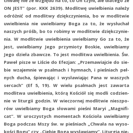
chwa­łę nie ze wzglę­du na to, co On czy­ni, ale dla­te­go że
ON JEST” (por. KKK 2639). Modli­twę uwiel­bie­nia nale­ży
odróż­nić od modli­twy dzięk­czy­nie­nia, bo w modli­twie
uwiel­bie­nia nie uwiel­bia­my Boga za to, że wysłu­chał
naszych próśb, bo to robi­my w modli­twie dzięk­czy­nie­
nia. W modli­twie uwiel­bie­nia uwiel­bia­my Go za to, że
jest, uwiel­bia­my Jego przy­mio­ty Boskie, uwiel­bia­my
Jego dzie­ła zbaw­cze. To jest modli­twa uwiel­bie­nia. Św.
Paweł pisze w Liście do Efe­zjan: „Prze­ma­wiaj­cie do sie­
bie wza­jem­nie w psal­mach i hym­nach, i pie­śniach peł­
nych ducha, śpie­wa­jąc i wysła­wia­jąc Pana w waszych
ser­cach” (Ef 5, 19). W wie­lu psal­mach jest zawar­ta
modli­twa uwiel­bie­nia, któ­rą Kościół się modli codzien­
nie w litur­gii godzin. W wie­czor­nej modli­twie nie­szpo­
rów uwiel­bia­my Boga sło­wa­mi pie­śni Maryi „Magni­fi­
cat”. W uro­czy­stych momen­tach Kościo­ła uwiel­bia­my
Boga pod­czas Mszy św. w pie­śniach „Chwa­ła na wyso­
ko­ści Bogu” czy „Cie­bie Boga wysła­wia­my”. Litur­gia nie­