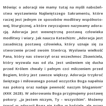
Mówiąc o ado­ra­cji nie mamy tutaj na myśli nabo­żeń­
stwa wysta­wie­nia Naj­święt­sze­go Sakra­men­tu, któ­re
raczej jest jed­nym ze spo­so­bów modli­twy wspól­no­to­
wej, litur­gicz­nej, a któ­re zwy­cza­jo­wo nazy­wa­my ado­ra­
cją. Ado­ra­cja jest wewnętrz­ną posta­wą czło­wie­ka
modli­twy i wia­ry. Jak naucza Kate­chizm: „Ado­ra­cja jest
zasad­ni­czą posta­wą czło­wie­ka, któ­ry uzna­je się za
stwo­rze­nie przed swo­im Stwór­cą. Wysła­wia wiel­kość
Pana, któ­ry nas stwo­rzył oraz wszech­moc Zba­wi­cie­la,
któ­ry wyzwa­la nas od zła. Jest uni­że­niem się ducha
przed Kró­lem chwa­ły i peł­nym czci mil­cze­niem przed
Bogiem, któ­ry jest zawsze więk­szy. Ado­ra­cja trzy­kroć
świę­te­go i miło­wa­ne­go ponad wszyst­ko Boga napeł­nia
nas poko­rą oraz nada­je pew­ność naszym bła­ga­niom”
(KKK 2628). W ado­ro­wa­niu Boga przyj­mu­je­my posta­wę
poko­ry: „ja jestem niczym, Ty – wszyst­kim”. Może­my
trwać w ado­ra­cji Boga nie tyl­ko w koście­le, ale przez