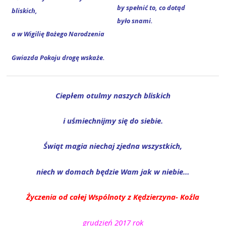
by speł­nić to, co dotąd
bliskich,
było snami.
a w Wigi­lię Boże­go Narodzenia
Gwiaz­da Poko­ju dro­gę wskaże.
Cie­płem otul­my naszych bliskich
i uśmiech­nij­my się do siebie.
Świąt magia nie­chaj zjed­na wszystkich,
niech w domach będzie Wam jak w niebie…
Życze­nia od całej Wspól­no­ty z Kędzie­rzy­na- Koźla
gru­dzień 2017 rok