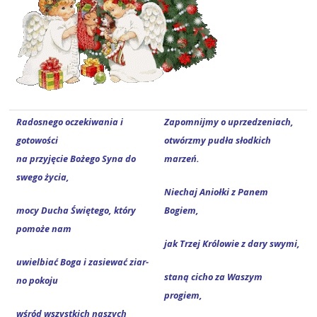
Rado­sne­go ocze­ki­wa­nia i
Zapo­mnij­my o uprzedzeniach,
gotowości
otwórz­my pudła słod­kich
na przy­ję­cie Boże­go Syna do
marzeń.
swe­go życia,
Nie­chaj Anioł­ki z Panem
mocy Ducha Świę­te­go, któ­ry
Bogiem,
pomo­że nam
jak Trzej Kró­lo­wie z dary swymi,
uwiel­biać Boga i zasie­wać ziar­
sta­ną cicho za Waszym
no pokoju
progiem,
wśród wszyst­kich naszych